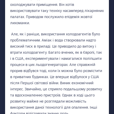
охолоджувати приміщення. Він хотів
використовувати таку техніку насамперед лікарняних
палатах. Приводом послужило епідемія жовтої
лихоманки.
Але, як і раніше, використання холодоагентів було
проблематичним. Аміак і вода створювали надто
високий тиск в приладі. Це приводило до витоку і
втрати холодоагенту.
Багато вчених, як в Європі, так
і в США, експериментували і намагалися поліпшити
процеси в цих льодогенераторах. Але справжній
прорив відбувся тоді, коли їх можна було розмістити
в приватних будинках. Це вперше відбулося у США
після Першої світової війни. Виник економічний
інтерес. Звичайно, це сприяло подальшому розвитку
та вдосконаленню пристроїв. Однак в ході цього
розвитку майже не розглядали можливість
використання даної технології для опалення. Інші
фактори відігравали значну роль.