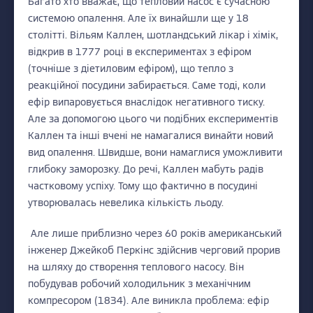
Багато хто вважає, що тепловий насос є сучасною
системою опалення. Але їх винайшли ще у 18
столітті. Вільям Каллен, шотландський лікар і хімік,
відкрив в 1777 році в експериментах з ефіром
(точніше з діетиловим ефіром), що тепло з
реакційної посудини забирається. Саме тоді, коли
ефір випаровується внаслідок негативного тиску.
Але за допомогою цього чи подібних експериментів
Каллен та інші вчені не намагалися винайти новий
вид опалення. Швидше, вони намаглися уможливити
глибоку заморозку. До речі, Каллен мабуть радів
частковому успіху. Тому що фактично в посудині
утворювалась невелика кількість льоду.
Але лише приблизно через 60 років американський
інженер Джейкоб Перкінс здійснив черговий прорив
на шляху до створення теплового насосу. Він
побудував робочий холодильник з механічним
компресором (1834). Але виникла проблема: ефір