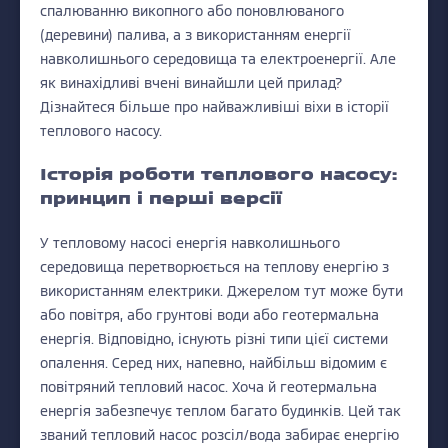
спалюванню викопного або поновлюваного
(деревини) палива, а з використанням енергії
навколишнього середовища та електроенергії. Але
як винахідливі вчені винайшли цей прилад?
Дізнайтеся більше про найважливіші віхи в історії
теплового насосу.
Історія роботи теплового насосу:
принцип і перші версії
У тепловому насосі енергія навколишнього
середовища перетворюється на теплову енергію з
використанням електрики. Джерелом тут може бути
або повітря, або грунтові води або геотермальна
енергія. Відповідно, існують різні типи цієї системи
опалення. Серед них, напевно, найбільш відомим є
повітряний тепловий насос. Хоча й геотермальна
енергія забезпечує теплом багато будинків. Цей так
званий тепловий насос розсіл/вода забирає енергію