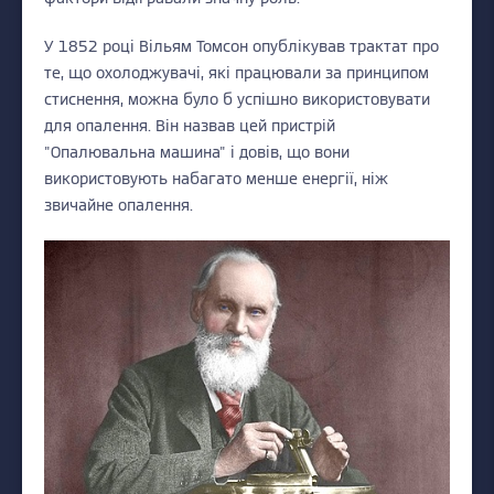
У 1852 році Вільям Томсон опублікував трактат про
те, що охолоджувачі, які працювали за принципом
стиснення, можна було б успішно використовувати
для опалення. Він назвав цей пристрій
"Опалювальна машина" і довів, що вони
використовують набагато менше енергії, ніж
звичайне опалення.