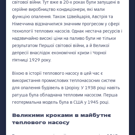
світової війни. Тут вже в 20-х роках були запущені в
серійне виробництво кондиціонери, які мали
функцію опалення. Також Швейцарія, Австрія та
Німеччина відзначилися значним прогресом у сфері
технології теплових насосів. Однак нестача ресурсів і
надзвичайно високі ціни на паливо були не тільки
результатом Першої світової війни, а й Великої
депресії внаслідок економічної кризи і Чорної
п'ятниці 1929 року.
Віхою в історії теплового насосу в цей час є
використання промислових теплонасосних систем
для опалення будівель в Цюріху. У 1938 році навіть
ратуша була обладнана тепловим насосом. Перша
геотермальна модель була в США у 1945 році.
Великими кроками в майбутнє
теплового насосу