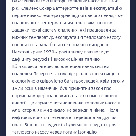
Важливою датою в історії теплових насосів є 1968
рік. Клеменс Оскар Ваттеркотте ввів в експлуатацію
перше низькотемпературне підлогове опалення, яке
працювало з геотермальним тепловим насосом.
Завдяки появі систем опалення, які працювали за
нижчих температур, експлуатація теплового насосу
повільно ставала більш економічно вигідною.
Нафтові кризи 1970-х років знову призвели до
дефіциту ресурсів і високих цін на паливо.
Збільшився інтерес до альтернативних систем
опалення. Тепер це також підкріплювалося вищою
екологічною свідомістю багатьох людей. Крім того, у
1978 році в Німеччині був прийнятий закон про
сприяння модернізації житла та економії теплової
енергії. Це сприяло встановленню теплових насосів.
Але історія, як ми знаємо, не завжди лінійна. Після
нафтових криз ця технологія перейшла на другий
план. Більшість будинків були менш придатні для
теплового насосу через погану ізоляцію.