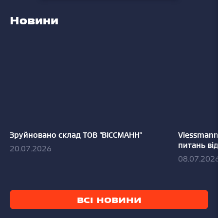
Новини
Зруйновано склад ТОВ "ВІССМАНН"
Viessmann
питань ві
20.07.2026
08.07.202
ВСІ НОВИНИ